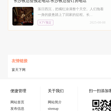
长沙夜总会预定电话-长沙夜总会订房电话
落日西沉，把橘红涂满整个天空。人们拖着
一身的疲惫踏上了回家的征程。长...
2025-08-08
KTV预定
友情链接
宴天下网
便捷管理
关于我们
扫一扫添加
网站首页
网站简介
发布信息
sitemap