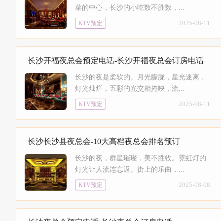
菜的中心，长沙的小吃数不胜数，...
2025-08-11
KTV预定
长沙开福夜总会预定电话-长沙开福夜总会订房电话
长沙的夜是柔软的。月光朦胧，星光迷离，
灯光灿烂，五彩的光交相掩映，流...
2025-08-11
KTV预定
长沙长沙县夜总会-10大高档夜总会排名预订
长沙的夜，群星璀璨，美不胜收。霓虹灯的
灯光让人流连忘返。街上的乐曲，...
2025-08-08
KTV预定