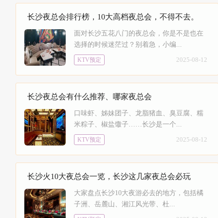
长沙夜总会排行榜，10大高档夜总会，不得不去。
面对长沙五花八门的夜总会，你是不是也在
选择的时候迷茫过？别着急，小编...
2025-08-12
KTV预定
长沙夜总会有什么推荐、哪家夜总会
口味虾、姊妹团子、龙脂猪血、臭豆腐、糯
米粽子、椒盐馓子……长沙是一个...
2025-08-12
KTV预定
长沙火10大夜总会一览，长沙这几家夜总会必玩
大家盘点长沙10大夜游必去的地方，包括橘
子洲、岳麓山、湘江风光带、杜...