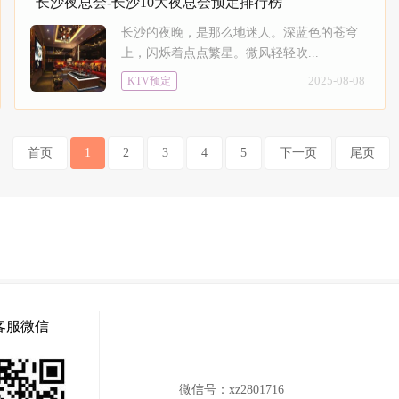
长沙夜总会-长沙10大夜总会预定排行榜
长沙的夜晚，是那么地迷人。深蓝色的苍穹
上，闪烁着点点繁星。微风轻轻吹...
2025-08-08
KTV预定
首页
1
2
3
4
5
下一页
尾页
客服微信
微信号：
xz2801716