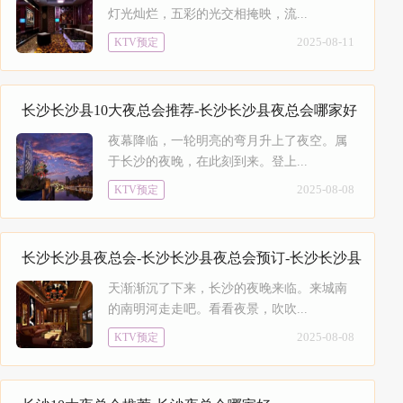
灯光灿烂，五彩的光交相掩映，流...
2025-08-11
KTV预定
长沙长沙县10大夜总会推荐-长沙长沙县夜总会哪家好
夜幕降临，一轮明亮的弯月升上了夜空。属
于长沙的夜晚，在此刻到来。登上...
2025-08-08
KTV预定
长沙长沙县夜总会-长沙长沙县夜总会预订-长沙长沙县
夜场预定
天渐渐沉了下来，长沙的夜晚来临。来城南
的南明河走走吧。看看夜景，吹吹...
2025-08-08
KTV预定