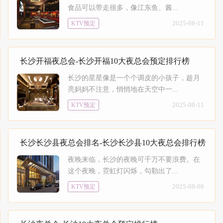
食品可以带走很多，像江东鱼、酱...
2025-08-11
KTV预定
长沙开福夜总会-长沙开福10大夜总会预定排行榜
长沙的星星像是一个个调皮的小孩子，趁月
亮妈妈不注意，悄悄地在天空中一...
2025-08-11
KTV预定
长沙长沙县夜总会排名-长沙长沙县10大夜总会排行榜
夜晚来临，长沙的夜晚可千万不要浪费。在
这个夜晚，霓虹灯闪烁，勾勒出了...
2025-08-08
KTV预定