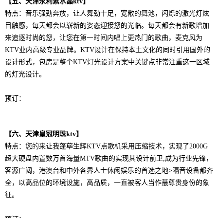
【五、天津永利紫水晶ktv】
特点：
音乐强劲奔放，让人舞劲十足，宽敞的舞池，闪烁的激光灯炫
目触感，每天都会以崭新的姿态迎接您的光临。每天都会有新歌增加
来追逐时尚的您，让您在第一时间内唱上更热门的歌曲，麦克风为
KTV业内高级专业品牌。KTV设计在保持本土文化的同时引用国外的
设计形式，包房是整个KTV灯光设计方案中关键点非常注重这一区域
的灯光设计。
预订：
【六、天津皇冠明珠ktv】
特点：
您的来让我蓬荜生辉KTV点歌机采用压缩技术，实现了2000G
超大硬盘内置数万首海量MTV歌曲的实现其设计前卫,成为行业先锋，
客源广阔，港澳台和中外各界人士休闲娱乐的首选之地>隔音设备都齐
全，以高品位的环境设施，高品质，一直被客人当作蕞尊贵身份的象
征。