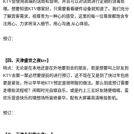
KTV会使用高端的话筒和音响，并且可以对话筒进行定期的消毒处
理。想要知道KTV哪家好，只需要看看硬件设备就知道了。我们充分
了解宾客需求，视尊贵为一种心的感受，这里的每一位尊席都饱含专
注用心，力求将深入细节，用心沟通,从心体验。
预订：
【四、天津盛世之夜ktv】
特点：
无论是在本地还是在外地要到去的朋友，若是想要叫上好友到
KTV去聚一聚必然要提前的进行预订，这不现在又是到了快过年包房
更是紧张，所以早早地KTV预定是很明智的做法。那么到底预订需要
走哪些流程呢？闲暇时光自娱自乐，或是约上三五好友随便唱唱，蛮
欢乐营造快乐的理想场所装修豪华，配有大屏幕高清晰投影机。
预订：