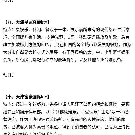
预订：
【九、天津皇家尊爵ktv】
特点：
集娱乐、休闲、餐饮于一体，展示前所未有的现代都市生活意
境，全面提升夜生活。,支持光驱，U盘，移动硬盘播放及加歌，后台
维护加歌极其方便的KTV。,现在祖国的各个城市都发展的很好，作为
大城市自然是大跨步式的发展。
有不同风格的大，中，小型豪华娱乐
会所，所有房间都配有独立的豪华厕所，以及其他专业音响设备。
预订：
【十、天津富豪国际ktv】
特点：
经过一年的努力，许多申请人见证了公司的辉煌和辉煌，是顶
级商业和娱乐俱乐部。
以“引领健康娱乐，享受快乐”“生活”是一种经
营理念，作为上海顶级娱乐场所，拥有高档的边境设施，优质的服
务，已被客人誉为高贵的地位，得到了消费者的认可，已成为上海代
表的专业型商务娱乐俱乐部之一。