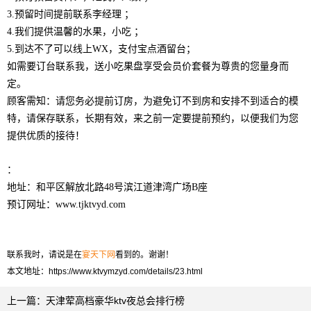
3.预留时间提前联系李经理 ；
4.我们提供温馨的水果，小吃 ；
5.到达不了可以线上WX，支付宝点酒留台；
如需要订台联系我，送小吃果盘享受会员价套餐为尊贵的您量身而
定。
顾客需知：请您务必提前订房，为避免订不到房和安排不到适合的模
特，请保存联系，长期有效，来之前一定要提前预约，以便我们为您
提供优质的接待！
：
地址：和平区解放北路48号滨江道津湾广场B座
预订网址：
www.tjktvyd.co
m
联系我时，请说是在
宴天下网
看到的。谢谢！
本文地址：
https://www.ktvymzyd.com/details/23.html
上一篇：
​天津荤高档豪华ktv夜总会排行榜