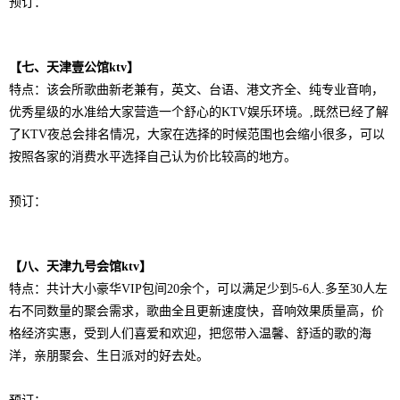
预订：
【七、天津壹公馆ktv】
特点：
该会所歌曲新老兼有，英文、台语、港文齐全、纯专业音响，
优秀星级的水准给大家营造一个舒心的KTV娱乐环境。,既然已经了解
了KTV夜总会排名情况，大家在选择的时候范围也会缩小很多，可以
按照各家的消费水平选择自己认为价比较高的地方。
预订：
【八、天津九号会馆ktv】
特点：
共计大小豪华VIP包间20余个，可以满足少到5-6人.多至30人左
右不同数量的聚会需求，歌曲全且更新速度快，音响效果质量高，价
格经济实惠，受到人们喜爱和欢迎，把您带入温馨、舒适的歌的海
洋，亲朋聚会、生日派对的好去处。