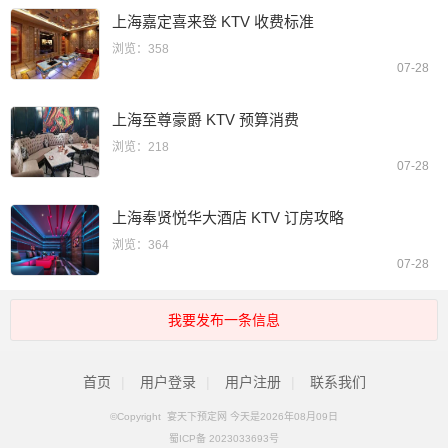
上海嘉定喜来登 KTV 收费标准
浏览：358
07-28
上海至尊豪爵 KTV 预算消费
浏览：218
07-28
上海奉贤悦华大酒店 KTV 订房攻略
浏览：364
07-28
我要发布一条信息
首页
|
用户登录
|
用户注册
|
联系我们
©Copyright 宴天下预定网 今天是2026年08月09日
蜀ICP备 2023033693号