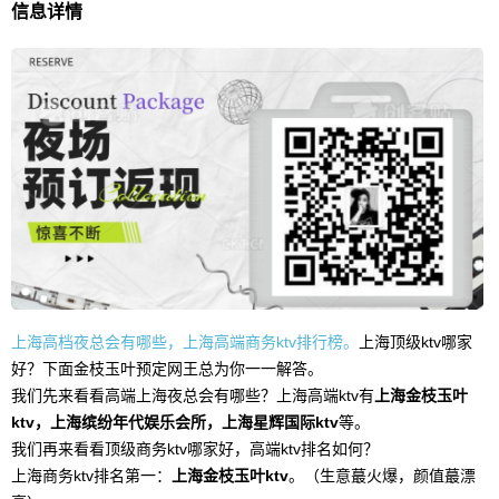
信息详情
上海高档夜总会有哪些，上海高端商务
ktv
排行榜。
上海顶级
ktv
哪家
好？下面金枝玉叶预定网王总为你一一解答。
我们先来看看高端上海夜总会有哪些？上海高端
ktv
有
上海金枝玉叶
ktv
，上海缤纷年代娱乐会所，上海星辉国际
ktv
等。
我们再来看看顶级商务
ktv
哪家好，高端
ktv
排名如何？
上海商务
ktv
排名第一：
上海金枝玉叶
ktv
。（生意蕞火爆，颜值蕞漂