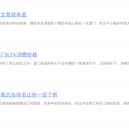
篇文章就有底
市有着别样的情感，哪里有美酒香槟？哪里有贴心服务？在厦门，本文中小编就带领
厦门KTV消费价格
吗？那么除此之外，厦门高端商务KTV还有哪些？格莱美KTV、太阳城KTV、海栖堂
大夜总会排名让你一目了然
上根据抽象图案或几何图案，把多种色彩的珠粒，经过专业绣工纯手工精制而成。珠