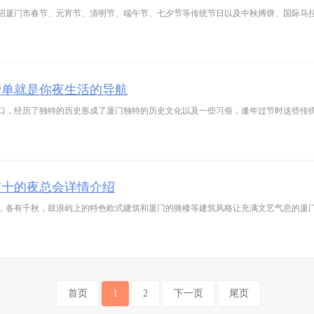
绍厦门市春节、元宵节、清明节、端午节、七夕节等传统节日以及中秋搏饼、国际马
榜单就是你夜生活的导航
口，经历了独特的历史形成了厦门独特的历史文化以及一些习俗，逢年过节时这些传
前十的夜总会详情介绍
，各有千秋，鼓浪屿上的特色欧式建筑和厦门的骑楼等建筑风格让充满文艺气息的厦
首页
1
2
下一页
尾页