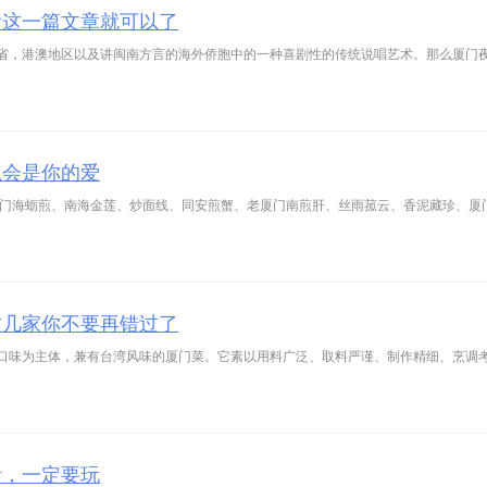
看这一篇文章就可以了
省，港澳地区以及讲闽南方言的海外侨胞中的一种喜剧性的传统说唱艺术。那么厦门
总会是你的爱
厦门海蛎煎、南海金莲、炒面线、同安煎蟹、老厦门南煎肝、丝雨菰云、香泥藏珍、厦
这几家你不要再错过了
口味为主体，兼有台湾风味的厦门菜。它素以用料广泛、取料严谨、制作精细、烹调
贵，一定要玩