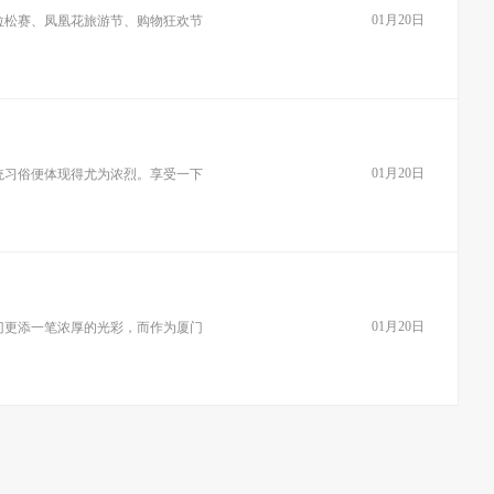
01月20日
拉松赛、凤凰花旅游节、购物狂欢节
01月20日
统习俗便体现得尤为浓烈。享受一下
01月20日
门更添一笔浓厚的光彩，而作为厦门