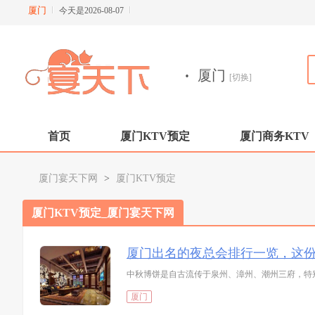
厦门
今天是2026-08-07
·
厦门
[切换]
首页
厦门KTV预定
厦门商务KTV
厦门宴天下网
>
厦门KTV预定
厦门KTV预定_厦门宴天下网
厦门出名的夜总会排行一览，这
中秋博饼是自古流传于泉州、漳州、潮州三府，特
厦门