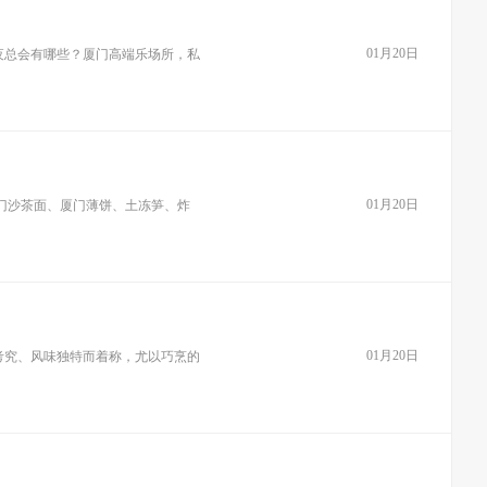
01月20日
夜总会有哪些？厦门高端乐场所，私
01月20日
门沙茶面、厦门薄饼、土冻笋、炸
01月20日
考究、风味独特而着称，尤以巧烹的